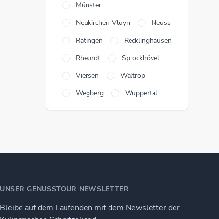
Münster
Neukirchen-Vluyn
Neuss
Ratingen
Recklinghausen
Rheurdt
Sprockhövel
Viersen
Waltrop
Wegberg
Wuppertal
UNSER GENUSSTOUR NEWSLETTER
Bleibe auf dem Laufenden mit dem Newsletter der