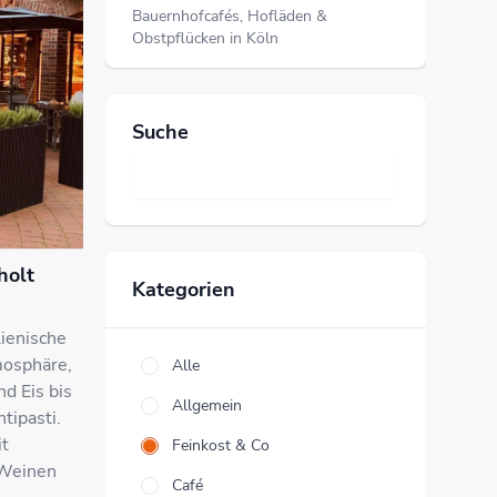
Bauernhofcafés, Hofläden &
Obstpflücken in Köln
Suche
holt
Kategorien
lienische
mosphäre,
Alle
d Eis bis
Allgemein
tipasti.
it
Feinkost & Co
 Weinen
Café