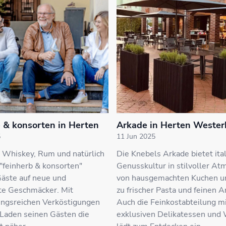
b & konsorten in Herten
Arkade in Herten Wester
5
11 Jun 2025
, Whiskey, Rum und natürlich
Die Knebels Arkade bietet ita
"feinherb & konsorten"
Genusskultur in stilvoller At
ste auf neue und
von hausgemachten Kuchen un
te Geschmäcker. Mit
zu frischer Pasta und feinen An
ngsreichen Verköstigungen
Auch die Feinkostabteilung m
 Laden seinen Gästen die
exklusiven Delikatessen und