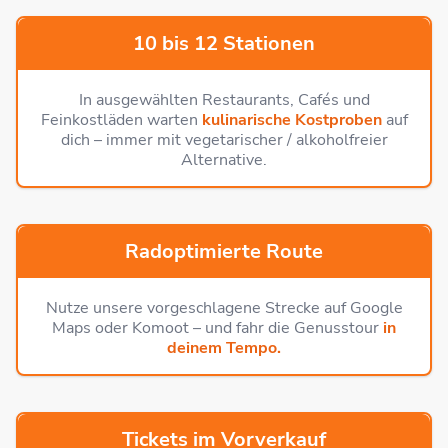
10 bis 12 Stationen
In ausgewählten Restaurants, Cafés und
Feinkostläden warten
kulinarische Kostproben
auf
dich – immer mit vegetarischer / alkoholfreier
Alternative.
Radoptimierte Route
Nutze unsere vorgeschlagene Strecke auf Google
Maps oder Komoot – und fahr die Genusstour
in
deinem Tempo.
Tickets im Vorverkauf