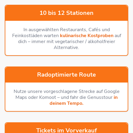
10 bis 12 Stationen
In ausgewählten Restaurants, Cafés und
Feinkostläden warten
kulinarische Kostproben
auf
dich – immer mit vegetarischer / alkoholfreier
Alternative.
Radoptimierte Route
Nutze unsere vorgeschlagene Strecke auf Google
Maps oder Komoot – und fahr die Genusstour
in
deinem Tempo.
Tickets im Vorverkauf