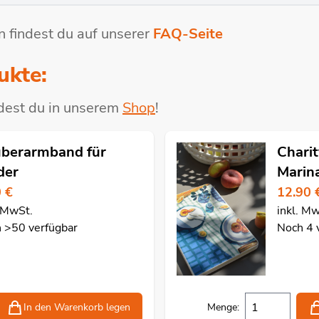
 findest du auf unserer
FAQ-Seite
ukte:
dest du in unserem
Shop
!
berarmband für
Chari
der
Marin
0 €
12.90 
. MwSt.
inkl. M
 >50 verfügbar
Noch 4 
In den Warenkorb
legen
Menge: