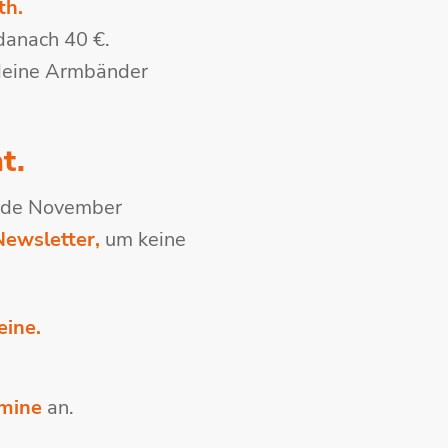
th.
 danach 40 €.
 deine Armbänder
t.
Ende November
Newsletter,
um keine
eine.
rmine
an.