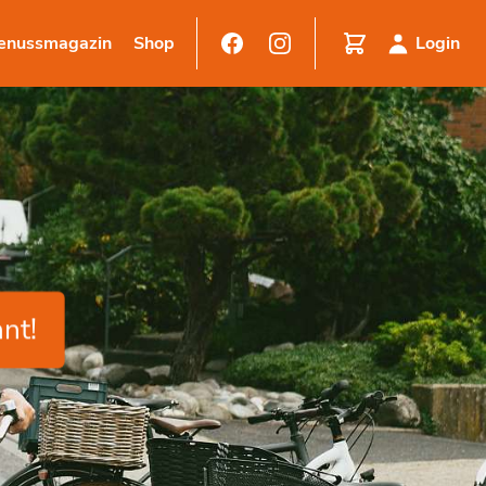
enussmagazin
Shop
Login
nt!