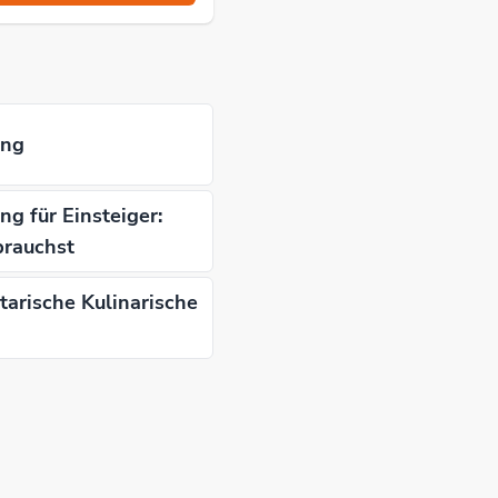
ung
g für Einsteiger:
brauchst
arische Kulinarische