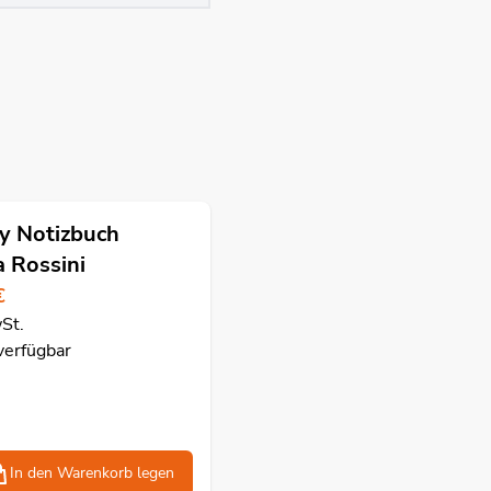
ty Notizbuch
a Rossini
€
wSt.
verfügbar
In den Warenkorb
legen