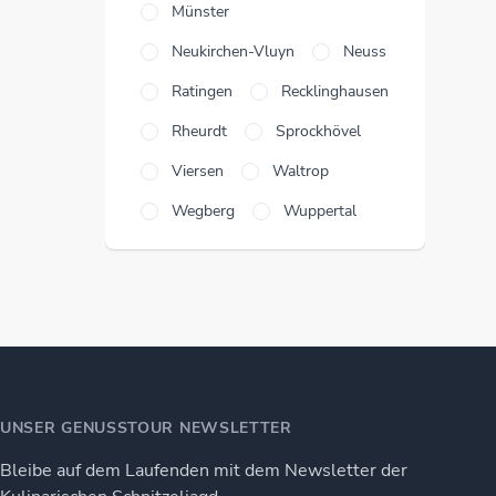
Münster
Neukirchen-Vluyn
Neuss
Ratingen
Recklinghausen
Rheurdt
Sprockhövel
Viersen
Waltrop
Wegberg
Wuppertal
UNSER GENUSSTOUR NEWSLETTER
Bleibe auf dem Laufenden mit dem Newsletter der