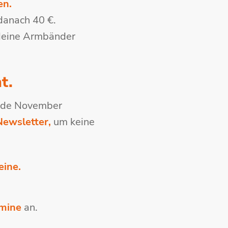
en.
 danach 40 €.
 deine Armbänder
t.
Ende November
Newsletter,
um keine
eine.
rmine
an.