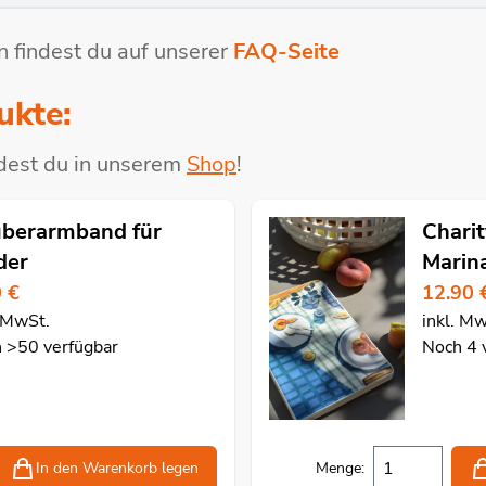
 findest du auf unserer
FAQ-Seite
ukte:
dest du in unserem
Shop
!
berarmband für
Chari
der
Marin
0 €
12.90 
. MwSt.
inkl. M
 >50 verfügbar
Noch 4 
In den Warenkorb
legen
Menge: