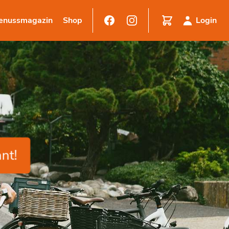
enussmagazin
Shop
Login
nt!