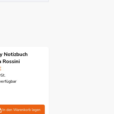
ty Notizbuch
a Rossini
€
wSt.
verfügbar
In den Warenkorb
legen