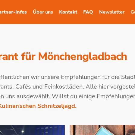
artner-Infos
Über uns
Kontakt
FAQ
Newsletter
G
rant für Mönchengladbach
entlichen wir unsere Empfehlungen für die Stad
ts, Cafés und Feinkostläden. Alle hier vorgeste
on uns ausgewählt. Willst du einige Empfehlunge
Kulinarischen Schnitzeljagd.