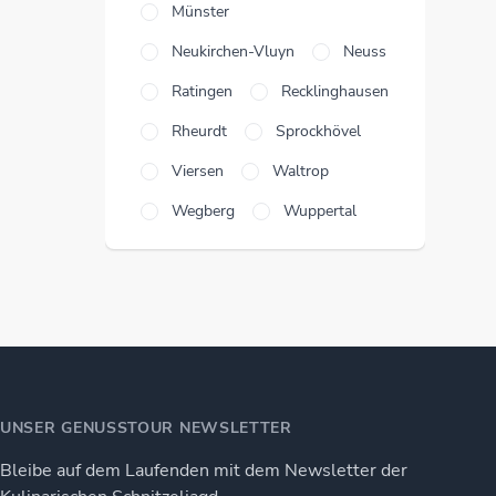
Münster
Neukirchen-Vluyn
Neuss
Ratingen
Recklinghausen
Rheurdt
Sprockhövel
Viersen
Waltrop
Wegberg
Wuppertal
UNSER GENUSSTOUR NEWSLETTER
Bleibe auf dem Laufenden mit dem Newsletter der