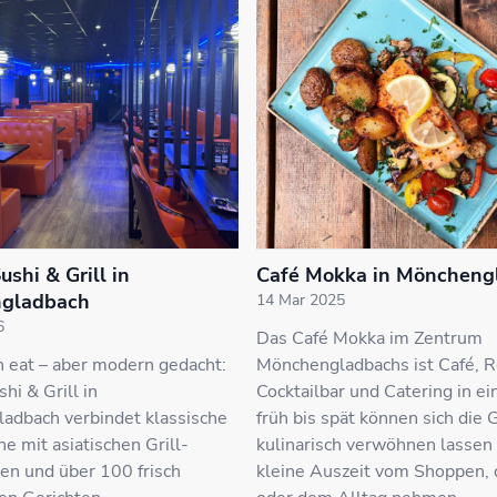
shi & Grill in
Café Mokka in Möncheng
gladbach
14 Mar 2025
6
Das Café Mokka im Zentrum
n eat – aber modern gedacht:
Mönchengladbachs ist Café, R
hi & Grill in
Cocktailbar und Catering in e
adbach verbindet klassische
früh bis spät können sich die 
e mit asiatischen Grill-
kulinarisch verwöhnen lassen
ten und über 100 frisch
kleine Auszeit vom Shoppen, 