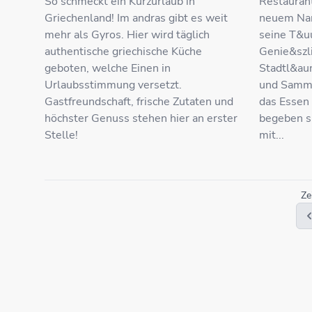
So schmeckt ein Kurzurlaub in
Restauran
Griechenland! Im andras gibt es weit
neuem Nam
mehr als Gyros. Hier wird täglich
seine T&u
authentische griechische Küche
Genie&szl
geboten, welche Einen in
Stadtl&aum
Urlaubsstimmung versetzt.
und Samml
Gastfreundschaft, frische Zutaten und
das Essen
höchster Genuss stehen hier an erster
begeben s
Stelle!
mit...
Ze