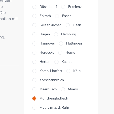
 Herzen
de
Düsseldorf
Erkelenz
 Die
Erkrath
Essen
ation mit
n
Gelsenkirchen
Haan
Hagen
Hamburg
ng.
Hannover
Hattingen
Herdecke
Herne
Herten
Kaarst
Kamp-Lintfort
Köln
Korschenbroich
Meerbusch
Moers
Mönchengladbach
Mülheim a. d. Ruhr