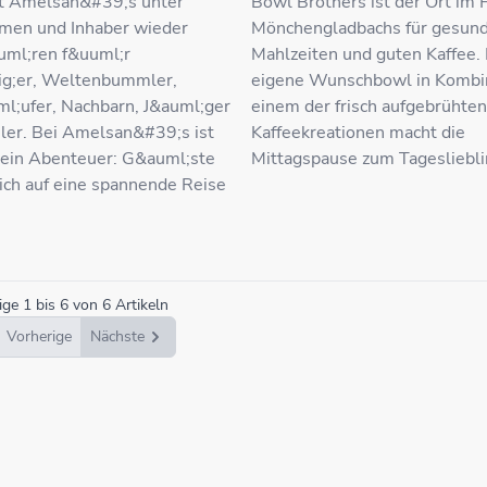
t Amelsan&#39;s unter
Bowl Brothers ist der Ort im
en und Inhaber wieder
Mönchengladbachs für gesun
uml;ren f&uuml;r
Mahlzeiten und guten Kaffee.
ig;er, Weltenbummler,
eigene Wunschbowl in Kombin
l;ufer, Nachbarn, J&auml;ger
einem der frisch aufgebrühte
er. Bei Amelsan&#39;s ist
Kaffeekreationen macht die
 ein Abenteuer: G&auml;ste
Mittagspause zum Tagesliebli
ich auf eine spannende Reise
ige
1
bis
6
von
6
Artikeln
Vorherige
Nächste