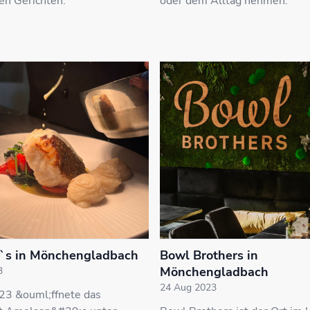
en Gerichten.
oder dem Alltag nehmen.
`s in Mönchengladbach
Bowl Brothers in
Mönchengladbach
3
24 Aug 2023
023 &ouml;ffnete das