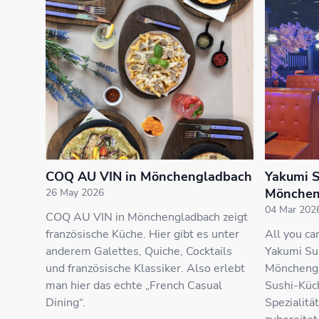
COQ AU VIN in Mönchengladbach
Yakumi Su
Mönchen
26 May 2026
04 Mar 202
COQ AU VIN in Mönchengladbach zeigt
französische Küche. Hier gibt es unter
All you ca
anderem Galettes, Quiche, Cocktails
Yakumi Sus
und französische Klassiker. Also erlebt
Mönchengl
man hier das echte „French Casual
Sushi-Küch
Dining“.
Spezialitä