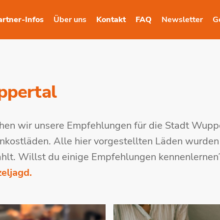
artner-Infos
Über uns
Kontakt
FAQ
Newsletter
G
ppertal
hen wir unsere Empfehlungen für die Stadt Wuppe
nkostläden. Alle hier vorgestellten Läden wurden
ählt. Willst du einige Empfehlungen kennenlerne
eljagd.