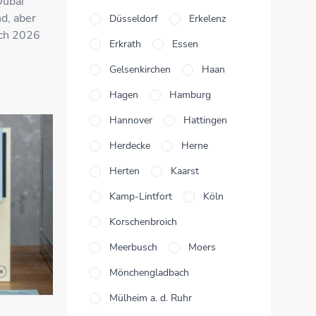
Dubai
d, aber
Düsseldorf
Erkelenz
ich 2026
Erkrath
Essen
Gelsenkirchen
Haan
Hagen
Hamburg
Hannover
Hattingen
Herdecke
Herne
Herten
Kaarst
Kamp-Lintfort
Köln
Korschenbroich
Meerbusch
Moers
Mönchengladbach
Mülheim a. d. Ruhr