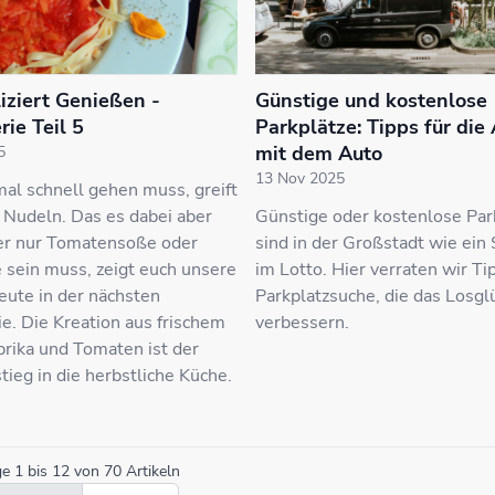
ziert Genießen -
Günstige und kostenlose
ie Teil 5
Parkplätze: Tipps für die
mit dem Auto
5
13 Nov 2025
al schnell gehen muss, greift
 Nudeln. Das es dabei aber
Günstige oder kostenlose Par
er nur Tomatensoße oder
sind in der Großstadt wie ein
sein muss, zeigt euch unsere
im Lotto. Hier verraten wir Tip
ute in der nächsten
Parkplatzsuche, die das Losgl
e. Die Kreation aus frischem
verbessern.
prika und Tomaten ist der
stieg in die herbstliche Küche.
ge
1
bis
12
von
70
Artikeln