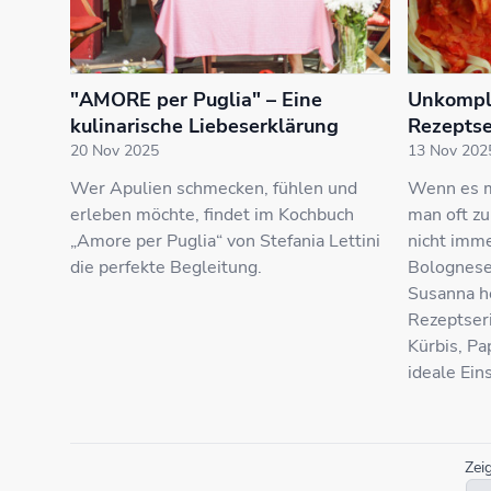
"AMORE per Puglia" – Eine
Unkompli
kulinarische Liebeserklärung
Rezeptser
20 Nov 2025
13 Nov 202
Wer Apulien schmecken, fühlen und
Wenn es m
erleben möchte, findet im Kochbuch
man oft zu
„Amore per Puglia“ von Stefania Lettini
nicht imm
die perfekte Begleitung.
Bolognese 
Susanna he
Rezeptseri
Kürbis, Pa
ideale Ein
Zei