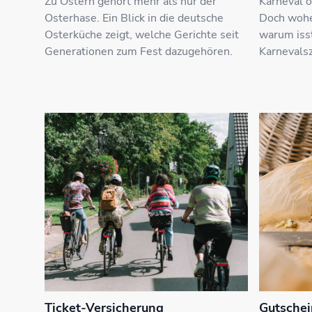
Zu Ostern gehört mehr als nur der
Karneval o
Osterhase. Ein Blick in die deutsche
Doch wohe
Osterküche zeigt, welche Gerichte seit
warum isst
Generationen zum Fest dazugehören.
Karnevalsz
Ticket-Versicherung
Gutschei