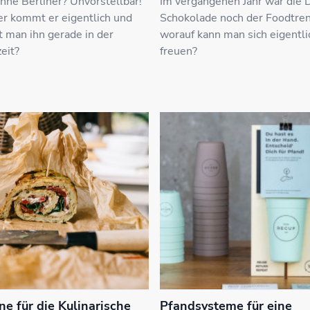
hne Berliner? Unvorstellbar!
Im vergangenen Jahr war die 
r kommt er eigentlich und
Schokolade noch der Foodtren
 man ihn gerade in der
worauf kann man sich eigentl
eit?
freuen?
ne für die Kulinarische
Pfandsysteme für eine