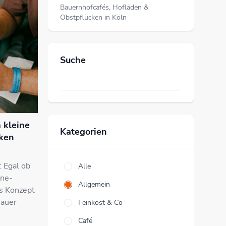
Bauernhofcafés, Hofläden &
Obstpflücken in Köln
Suche
 kleine
Kategorien
cken
: Egal ob
Alle
rne-
Allgemein
s Konzept
nauer
Feinkost & Co
Café