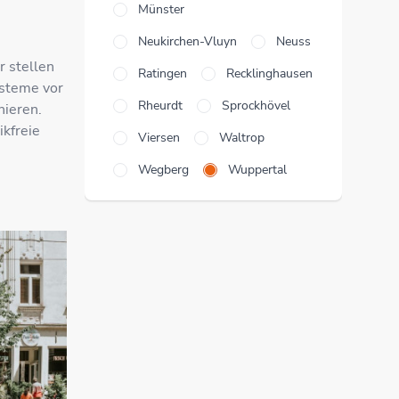
Münster
Neukirchen-Vluyn
Neuss
r stellen
Ratingen
Recklinghausen
ysteme vor
Rheurdt
Sprockhövel
nieren.
ikfreie
Viersen
Waltrop
Wegberg
Wuppertal