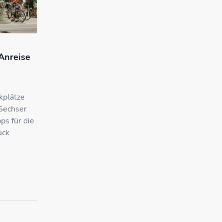
 Anreise
kplätze
 Sechser
ps für die
ück