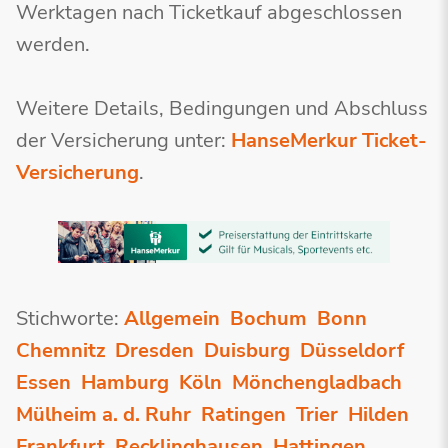
Werktagen nach Ticketkauf abgeschlossen
werden.
Weitere Details, Bedingungen und Abschluss
der Versicherung unter:
HanseMerkur Ticket-
Versicherung
.
Stichworte:
Allgemein
Bochum
Bonn
Chemnitz
Dresden
Duisburg
Düsseldorf
Essen
Hamburg
Köln
Mönchengladbach
Mülheim a. d. Ruhr
Ratingen
Trier
Hilden
Frankfurt
Recklinghausen
Hattingen