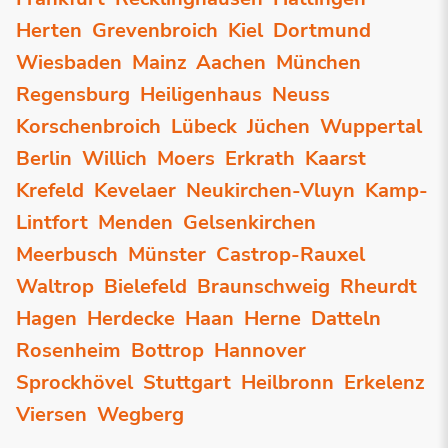
Herten
Grevenbroich
Kiel
Dortmund
Wiesbaden
Mainz
Aachen
München
Regensburg
Heiligenhaus
Neuss
Korschenbroich
Lübeck
Jüchen
Wuppertal
Berlin
Willich
Moers
Erkrath
Kaarst
Krefeld
Kevelaer
Neukirchen-Vluyn
Kamp-
Lintfort
Menden
Gelsenkirchen
Meerbusch
Münster
Castrop-Rauxel
Waltrop
Bielefeld
Braunschweig
Rheurdt
Hagen
Herdecke
Haan
Herne
Datteln
Rosenheim
Bottrop
Hannover
Sprockhövel
Stuttgart
Heilbronn
Erkelenz
Viersen
Wegberg