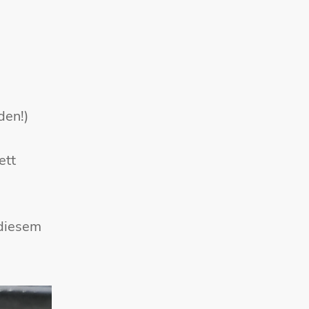
den!)
ett
 diesem