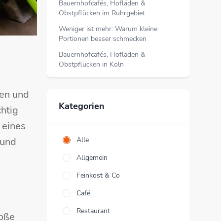
Bauernhofcafés, Hofläden &
Obstpflücken im Ruhrgebiet
Weniger ist mehr: Warum kleine
Portionen besser schmecken
Bauernhofcafés, Hofläden &
Obstpflücken in Köln
den und
Kategorien
chtig
 eines
 und
Alle
Allgemein
Feinkost & Co
Café
Restaurant
roße