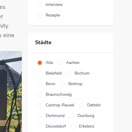
Interview
 es
er
Rezepte
ity
s eine
Städte
Alle
Aachen
Bielefeld
Bochum
Bonn
Bottrop
Braunschweig
Castrop-Rauxel
Datteln
Dortmund
Duisburg
Düsseldorf
Erkelenz