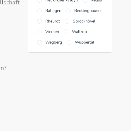
Neukirchen-Vluyn
Neuss
llschaft
Ratingen
Recklinghausen
Rheurdt
Sprockhövel
Viersen
Waltrop
Wegberg
Wuppertal
en?