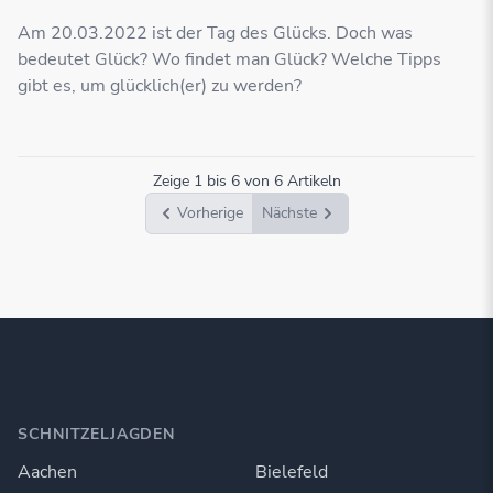
Am 20.03.2022 ist der Tag des Glücks. Doch was
bedeutet Glück? Wo findet man Glück? Welche Tipps
gibt es, um glücklich(er) zu werden?
Zeige
1
bis
6
von
6
Artikeln
Vorherige
Nächste
SCHNITZELJAGDEN
Aachen
Bielefeld