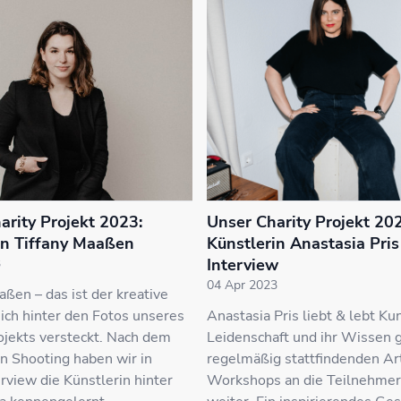
arity Projekt 2023:
Unser Charity Projekt 20
in Tiffany Maaßen
Künstlerin Anastasia Pris
Interview
3
04 Apr 2023
aßen – das ist der kreative
sich hinter den Fotos unseres
Anastasia Pris liebt & lebt Kun
ojekts versteckt. Nach dem
Leidenschaft und ihr Wissen gi
n Shooting haben wir in
regelmäßig stattfindenden Ar
rview die Künstlerin hinter
Workshops an die Teilnehme