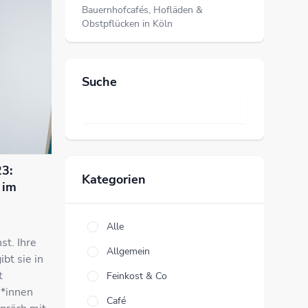
Bauernhofcafés, Hofläden &
Obstpflücken in Köln
Suche
23:
Kategorien
 im
Alle
st. Ihre
Allgemein
bt sie in
t
Feinkost & Co
r*innen
Café