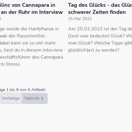
ilinc von Cannapara in
Tag des Glücks - das Glüc
an der Ruhr im Interview
schwerer Zeiten finden
2
15 Mar 2022
nge wurde die Hanfpflanze in
Am 20.03.2022 ist der Tag de
ade der Rauschmittel
Doch was bedeutet Glück? Wo
dabei kann sie so viel mehr.
man Glück? Welche Tipps gib
 liest du in diesem Interview
glücklich(er) zu werden?
eschäftsführer des Cannapara
m Stores.
ige
1
bis
6
von
6
Artikeln
Vorherige
Nächste