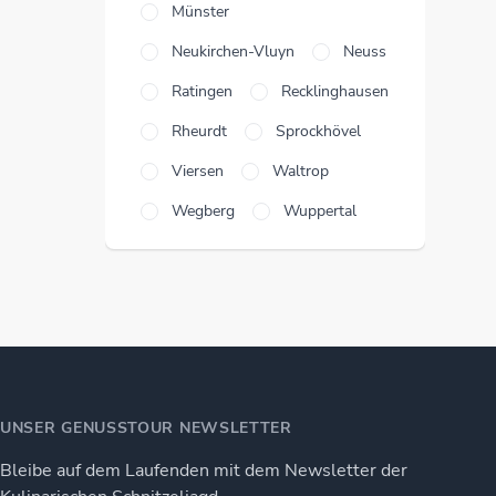
Münster
Neukirchen-Vluyn
Neuss
Ratingen
Recklinghausen
Rheurdt
Sprockhövel
Viersen
Waltrop
Wegberg
Wuppertal
UNSER GENUSSTOUR NEWSLETTER
Bleibe auf dem Laufenden mit dem Newsletter der