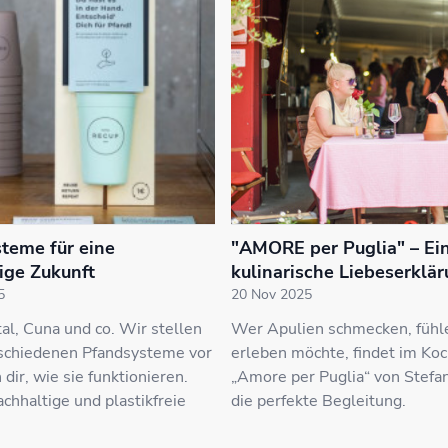
teme für eine
"AMORE per Puglia" – Ei
ige Zukunft
kulinarische Liebeserklä
5
20 Nov 2025
al, Cuna und co. Wir stellen
Wer Apulien schmecken, fühl
rschiedenen Pfandsysteme vor
erleben möchte, findet im Ko
 dir, wie sie funktionieren.
„Amore per Puglia“ von Stefan
achhaltige und plastikfreie
die perfekte Begleitung.