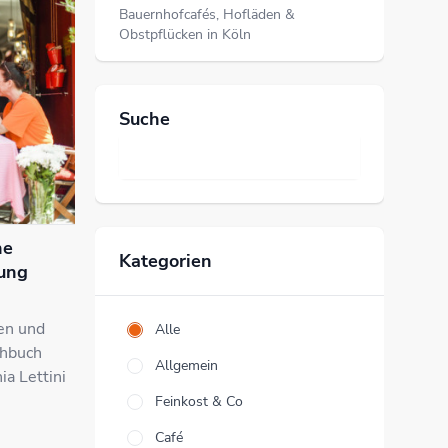
Bauernhofcafés, Hofläden &
Obstpflücken in Köln
Suche
ne
Kategorien
rung
en und
Alle
chbuch
Allgemein
ia Lettini
Feinkost & Co
Café