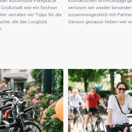
der kostenlose Parkplätze
Kulinarischen Schnitzeljagd g
r Großstadt wie ein Sechser
verlosen wir wieder besonder
Hier verraten wir Tipps für die
zusammengestellt mit Partner
uche, die das Losglück
Genuss genauso lieben wie wi
n.