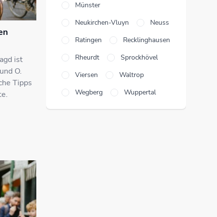
Münster
Neukirchen-Vluyn
Neuss
en
Ratingen
Recklinghausen
Rheurdt
Sprockhövel
agd ist
 und O.
Viersen
Waltrop
iche Tipps
Wegberg
Wuppertal
te.