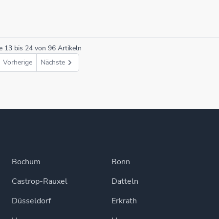
ge
13
bis
24
von
96
Artikeln
Vorherige
Nächste
Bochum
Bonn
Castrop-Rauxel
Datteln
Düsseldorf
Erkrath