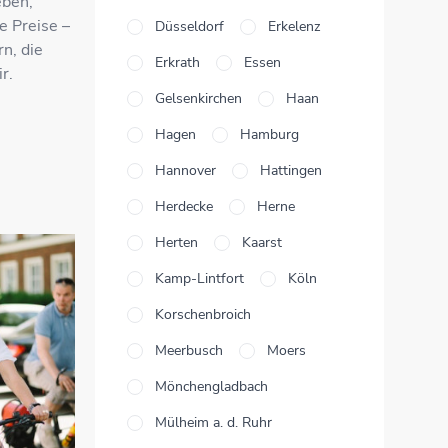
eben,
e Preise –
Düsseldorf
Erkelenz
n, die
Erkrath
Essen
r.
Gelsenkirchen
Haan
Hagen
Hamburg
Hannover
Hattingen
Herdecke
Herne
Herten
Kaarst
Kamp-Lintfort
Köln
Korschenbroich
Meerbusch
Moers
Mönchengladbach
Mülheim a. d. Ruhr