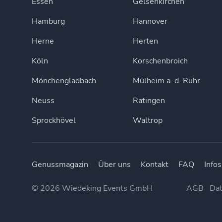
Essen
Gelsenkirchen
Hamburg
Hannover
Herne
Herten
Köln
Korschenbroich
Mönchengladbach
Mülheim a. d. Ruhr
Neuss
Ratingen
Sprockhövel
Waltrop
Genussmagazin
Über uns
Kontakt
FAQ
Infos
© 2026 Wiedeking Events GmbH
AGB
Dat