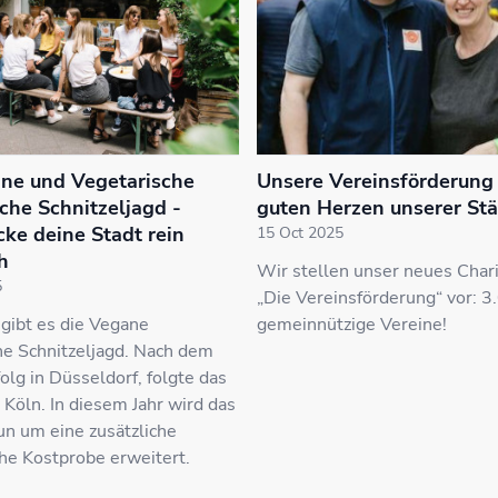
ne und Vegetarische
Unsere Vereinsförderung -
sche Schnitzeljagd -
guten Herzen unserer St
ke deine Stadt rein
15 Oct 2025
h
Wir stellen unser neues Chari
5
„Die Vereinsförderung“ vor: 3
gibt es die Vegane
gemeinnützige Vereine!
he Schnitzeljagd. Nach dem
olg in Düsseldorf, folgte das
 Köln. In diesem Jahr wird das
n um eine zusätzliche
he Kostprobe erweitert.