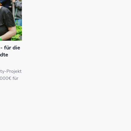
 für die
ädte
ty-Projekt
.000€ für