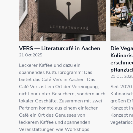
VERS — Literaturcafé in Aachen
Die Vega
Kulinari
21 Oct 2025
erschmec
Leckerer Kaffee und dazu ein
pflanzlic
spannendes Kulturprogramm: Das
21 Oct 202
bietet das Café Vers in Aachen. Das
Café Vers ist ein Ort der Vereinigung;
Seit 2020 
nicht nur unter Besuchern, sondern auch
Kulinarisc
lokaler Geschäfte. Zusammen mit zwei
großen Erf
Partnern konnte aus einem einfachen
Konzept in
Café ein Ort des Genusses von
Konzept nu
leckerem Kaffee und spannenden
vegetarisc
Veranstaltungen wie Workshops,