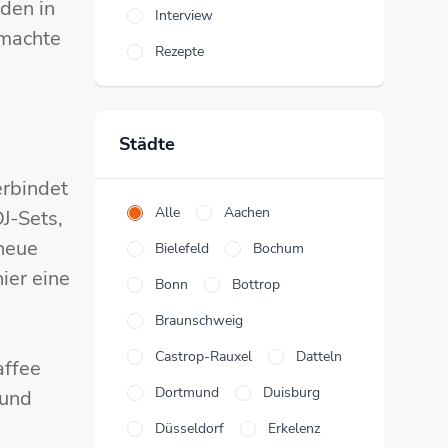
den in
Interview
emachte
Rezepte
s
Städte
erbindet
Alle
Aachen
J-Sets,
neue
Bielefeld
Bochum
ier eine
Bonn
Bottrop
Braunschweig
Castrop-Rauxel
Datteln
affee
Dortmund
Duisburg
 und
Düsseldorf
Erkelenz