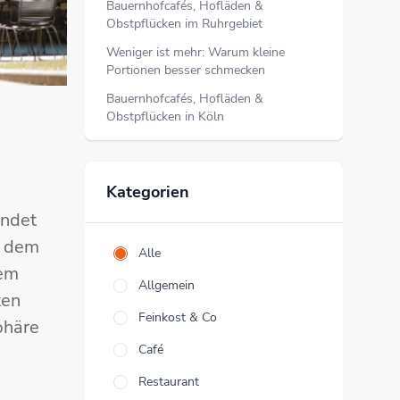
Bauernhofcafés, Hofläden &
Obstpflücken im Ruhrgebiet
Weniger ist mehr: Warum kleine
Portionen besser schmecken
Bauernhofcafés, Hofläden &
Obstpflücken in Köln
Kategorien
ündet
h dem
Alle
dem
Allgemein
zen
Feinkost & Co
phäre
Café
Restaurant