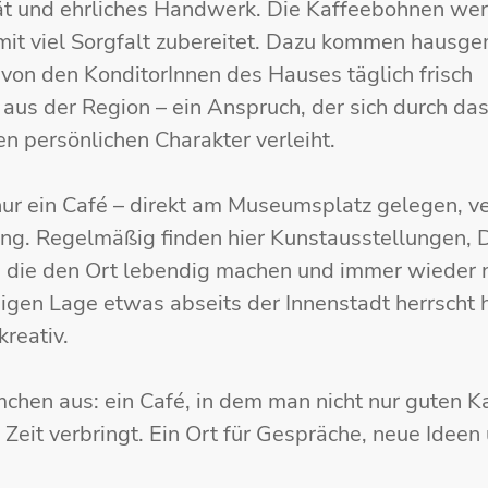
tät und ehrliches Handwerk. Die Kaffeebohnen wer
 mit viel Sorgfalt zubereitet. Dazu kommen hausg
von den KonditorInnen des Hauses täglich frisch
us der Region – ein Anspruch, der sich durch da
 persönlichen Charakter verleiht.
nur ein Café – direkt am Museumsplatz gelegen, v
g. Regelmäßig finden hier Kunstausstellungen, D
 die den Ort lebendig machen und immer wieder 
gen Lage etwas abseits der Innenstadt herrscht h
kreativ.
hen aus: ein Café, in dem man nicht nur guten K
eit verbringt. Ein Ort für Gespräche, neue Ideen