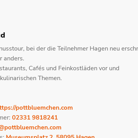
gd
nusstour, bei der die Teilnehmer Hagen neu ersc
r anders.
staurants, Cafés und Feinkostläden vor und
 kulinarischen Themen.
ttps://pottbluemchen.com
mer:
02331 9818241
e@pottbluemchen.com
s:
Museumsplatz 2, 58095 Hagen