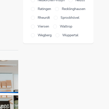
Neukirchen-Vluyn
Neuss
Ratingen
Recklinghausen
Rheurdt
Sprockhövel
Viersen
Waltrop
Wegberg
Wuppertal