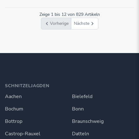
Zeige
1
bis
12
von
829
Artikeln
Vorherige
Nächste
SCHNITZELJAGDEN
Aachen
Bielefeld
Bochum
Bonn
Bottrop
Braunschweig
Castrop-Rauxel
Datteln