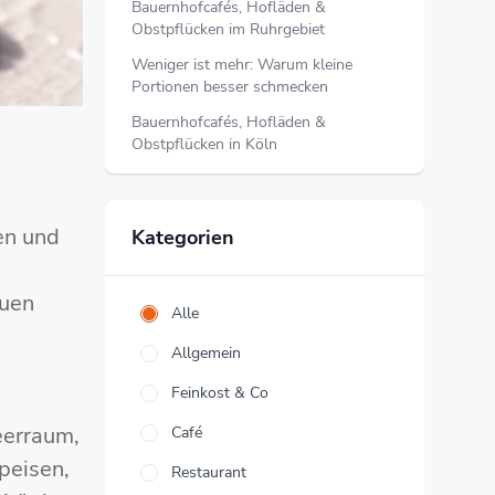
Bauernhofcafés, Hofläden &
Obstpflücken im Ruhrgebiet
Weniger ist mehr: Warum kleine
Portionen besser schmecken
Bauernhofcafés, Hofläden &
Obstpflücken in Köln
sen und
Kategorien
euen
Alle
Allgemein
Feinkost & Co
eerraum,
Café
peisen,
Restaurant