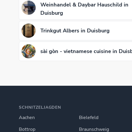
Weinhandel & Daybar Hauschild in
Duisburg
Trinkgut Albers in Duisburg
sài gòn - vietnamese cuisine in Duis
SCHNITZELJAGDEN
Aachen
Bielefeld
Bottrop
Braunschweig