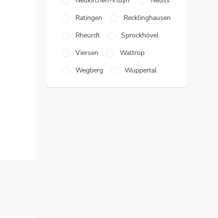
Neukirchen-Vluyn
Neuss
Ratingen
Recklinghausen
Rheurdt
Sprockhövel
Viersen
Waltrop
Wegberg
Wuppertal