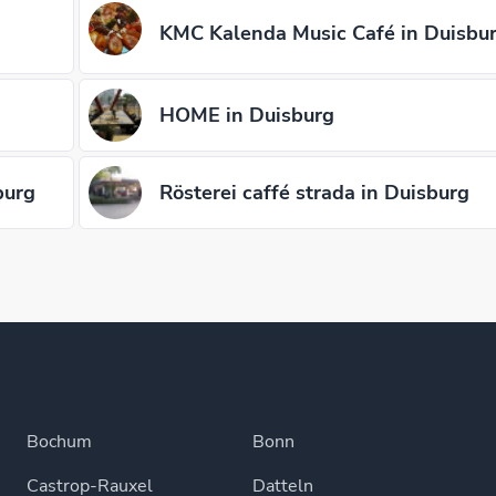
KMC Kalenda Music Café in Duisbu
HOME in Duisburg
burg
Rösterei caffé strada in Duisburg
Bochum
Bonn
Castrop-Rauxel
Datteln