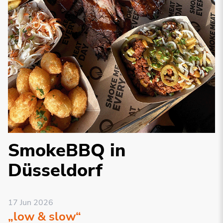
SmokeBBQ in
Düsseldorf
17 Jun 2026
„low & slow“