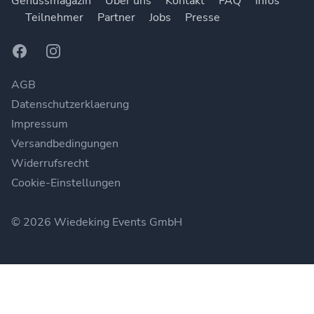
Genussmagazin
Über uns
Kontakt
FAQ
Infos
Teilnehmer
Partner
Jobs
Presse
Facebook
Instagram
AGB
Datenschutzerklaerung
Impressum
Versandbedingungen
Widerrufsrecht
Cookie-Einstellungen
© 2026 Wiedeking Events GmbH