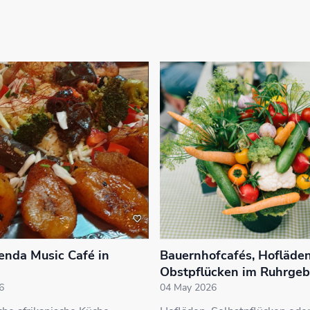
nda Music Café in
Bauernhofcafés, Hofläde
g
Obstpflücken im Ruhrgeb
6
04 May 2026