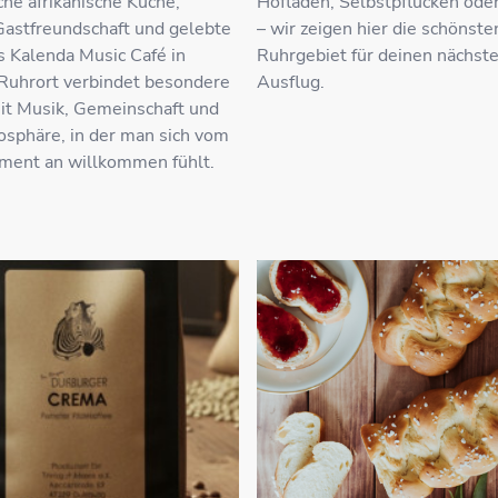
he afrikanische Küche,
Hofläden, Selbstpflücken ode
Gastfreundschaft und gelebte
– wir zeigen hier die schönst
s Kalenda Music Café in
Ruhrgebiet für deinen nächst
Ruhrort verbindet besondere
Ausflug.
t Musik, Gemeinschaft und
sphäre, in der man sich vom
ment an willkommen fühlt.