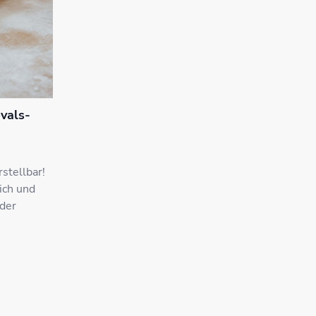
vals-
stellbar!
ich und
 der