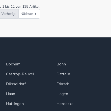
ge
1
bis
12
von
135
Artikeln
Vorherige
Nächste
Bochum
Bonn
Castrop-Rauxel
Datteln
Düsseldorf
Erkrath
Haan
Hagen
Hattingen
Herdecke