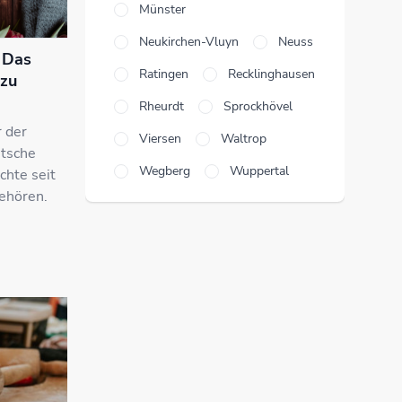
Münster
Neukirchen-Vluyn
Neuss
: Das
Ratingen
Recklinghausen
azu
Rheurdt
Sprockhövel
r der
Viersen
Waltrop
utsche
Wegberg
Wuppertal
chte seit
ehören.