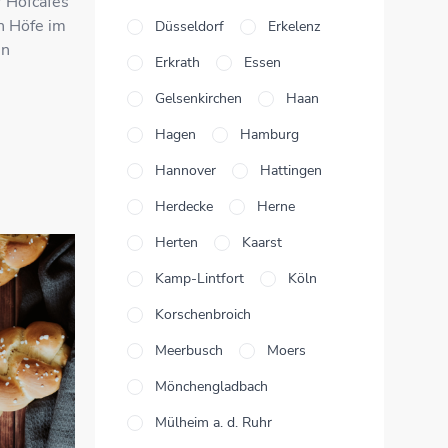
r Hofcafés
en Höfe im
Düsseldorf
Erkelenz
en
Erkrath
Essen
Gelsenkirchen
Haan
Hagen
Hamburg
Hannover
Hattingen
Herdecke
Herne
Herten
Kaarst
Kamp-Lintfort
Köln
Korschenbroich
Meerbusch
Moers
Mönchengladbach
Mülheim a. d. Ruhr