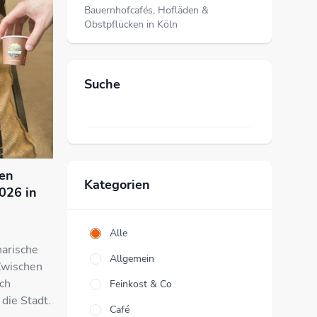
Bauernhofcafés, Hofläden &
Obstpflücken in Köln
Suche
hen
Kategorien
026 in
Alle
narische
Allgemein
 Zwischen
ch
Feinkost & Co
 die Stadt.
Café