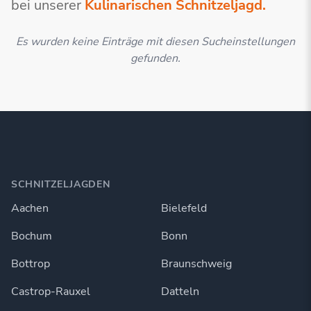
bei unserer
Kulinarischen Schnitzeljagd.
Es wurden keine Einträge mit diesen Sucheinstellungen
gefunden.
SCHNITZELJAGDEN
Aachen
Bielefeld
Bochum
Bonn
Bottrop
Braunschweig
Castrop-Rauxel
Datteln