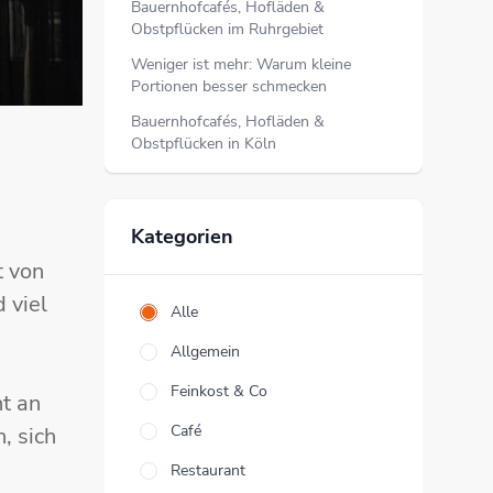
Bauernhofcafés, Hofläden &
Obstpflücken im Ruhrgebiet
Weniger ist mehr: Warum kleine
Portionen besser schmecken
Bauernhofcafés, Hofläden &
Obstpflücken in Köln
Kategorien
t von
 viel
Alle
Allgemein
Feinkost & Co
t an
Café
, sich
Restaurant