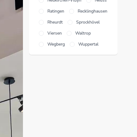
Neukirchen-Vluyn
Neuss
Ratingen
Recklinghausen
Rheurdt
Sprockhövel
Viersen
Waltrop
Wegberg
Wuppertal