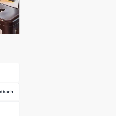
adbach
h