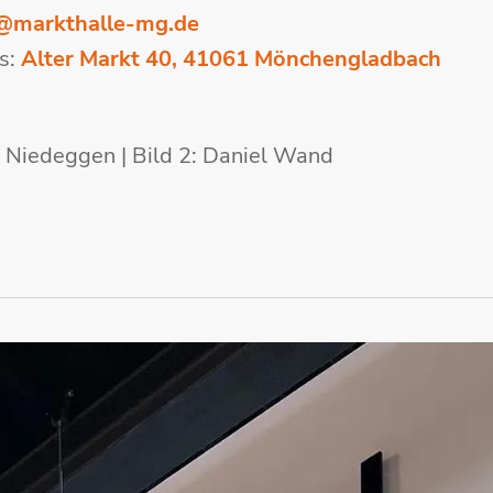
@markthalle-mg.de
s:
Alter Markt 40, 41061 Mönchengladbach
a Niedeggen | Bild 2: Daniel Wand