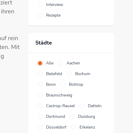
ziert
Interview
 ihren
Rezepte
uf rein
Städte
en. Mit
ig
Alle
Aachen
Bielefeld
Bochum
Bonn
Bottrop
Braunschweig
Castrop-Rauxel
Datteln
Dortmund
Duisburg
Düsseldorf
Erkelenz