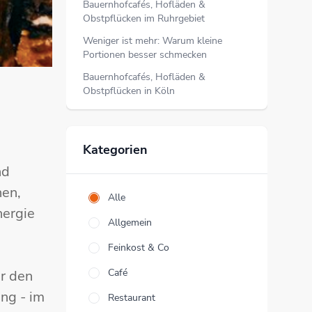
Bauernhofcafés, Hofläden &
Obstpflücken im Ruhrgebiet
Weniger ist mehr: Warum kleine
Portionen besser schmecken
Bauernhofcafés, Hofläden &
Obstpflücken in Köln
Kategorien
nd
hen,
Alle
nergie
Allgemein
Feinkost & Co
Café
r den
ng - im
Restaurant