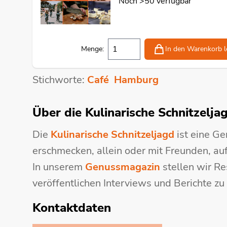
Noch >50 verfügbar
Menge:
In den Warenkorb
l
Stichworte:
Café
Hamburg
Über die Kulinarische Schnitzelja
Die
Kulinarische Schnitzeljagd
ist eine Ge
erschmecken, allein oder mit Freunden, au
In unserem
Genussmagazin
stellen wir Re
veröffentlichen Interviews und Berichte zu
Kontaktdaten