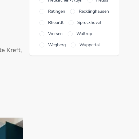
Neukirchen-Vluyn
Neuss
Ratingen
Recklinghausen
Rheurdt
Sprockhövel
Viersen
Waltrop
Wegberg
Wuppertal
te Kreft,