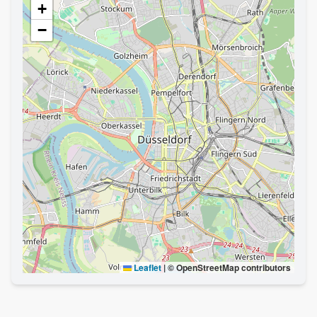
+
−
Leaflet
|
© OpenStreetMap contributors