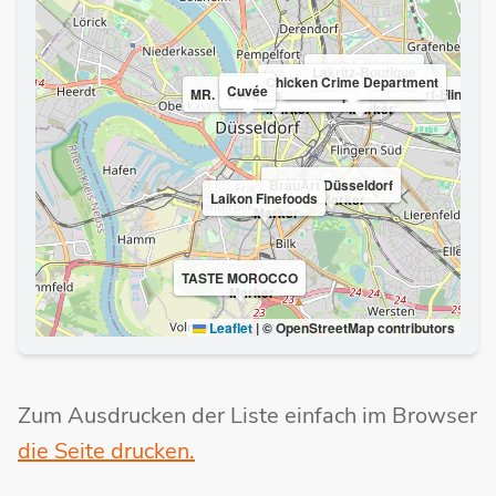
Lakritz-Boutique
Chicken Crime Department
La bottega del gusto
Cuvée
MR. BENS Café Düsseldorf
Jacques' Wein-Depot Düsseldorf-Flingern
BrauArt Düsseldorf
Laikon Finefoods
TASTE MOROCCO
Leaflet
|
© OpenStreetMap contributors
Zum Ausdrucken der Liste einfach im Browser
die Seite drucken.